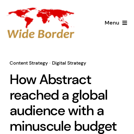
Skip
to
Menu
content
Home
Services
Content Strategy
•
Digital Strategy
How Abstract
Why Us
reached a global
Case Studies
audience with a
About
minuscule budget
Blog