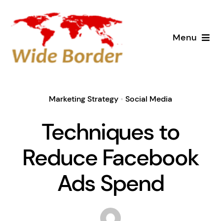
Skip
to
Menu
content
Home
Services
Marketing Strategy
•
Social Media
Techniques to
Why Us
Reduce Facebook
Case Studies
Ads Spend
About
Blog